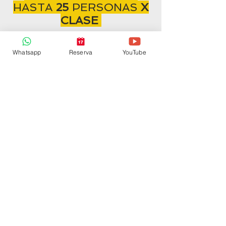
HASTA
25
PERSONAS
X
CLASE
Whatsapp
Reserva
YouTube
CONTACTO
contacto@mdmedia.co
Tel:
57 - 319 241 00 65
MD°Maker