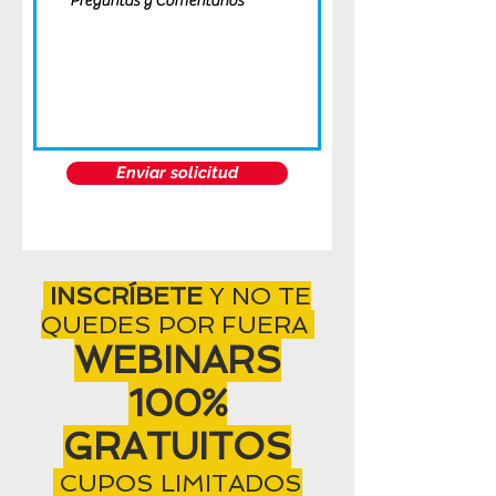
Enviar solicitud
INSCRÍBETE
Y NO TE
QUEDES POR FUERA
WEBINARS
100%
GRATUITOS
CUPOS LIMITADOS