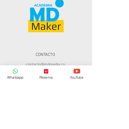
CONTACTO
contacto@mdmedia.co
Tel:
57 - 319 241 00 65
Whatsapp
Reserva
YouTube
MD°Maker
©
2016 -2026
by
MD°mediadesign
Proudly created with
Wix.com
ACEPTAMOS