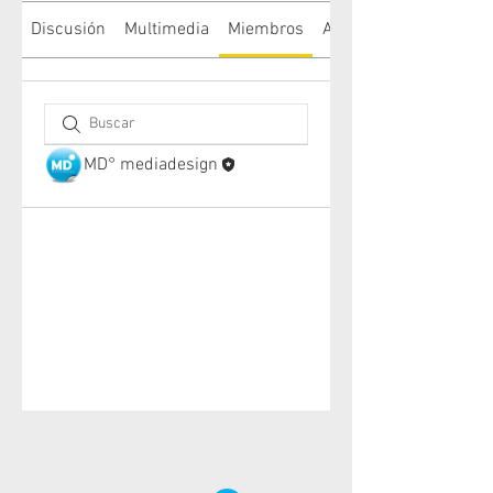
Discusión
Multimedia
Miembros
Acerca de
MD° mediadesign