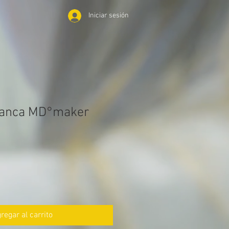
Iniciar sesión
lanca MD°maker
regar al carrito