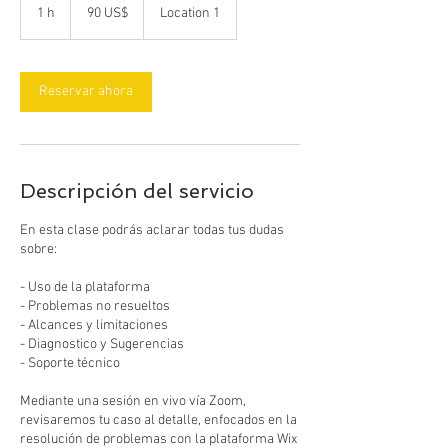
dólares
1 h
1
90 US$
Location 1
estadounidenses
Reservar ahora
Descripción del servicio
En esta clase podrás aclarar todas tus dudas
sobre:
- Uso de la plataforma
- Problemas no resueltos
- Alcances y limitaciones
- Diagnostico y Sugerencias
- Soporte técnico
Mediante una sesión en vivo vía Zoom,
revisaremos tu caso al detalle, enfocados en la
resolución de problemas con la plataforma Wix