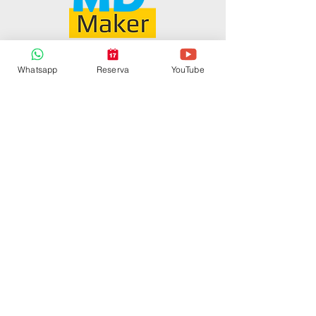
Whatsapp
Reserva
YouTube
CONTACTO
contacto@mdmedia.co
Tel:
57 - 319 241 00 65
MD°Maker
©
2016 -2026
by
MD°mediadesign
Proudly created with
Wix.com
ACEPTAMOS