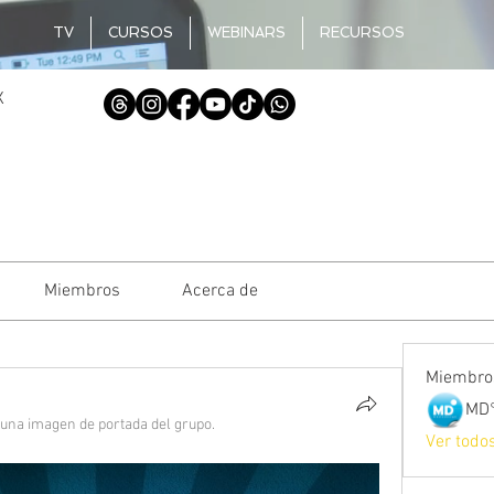
TV
CURSOS
WEBINARS
RECURSOS
X
Miembros
Acerca de
Miembro
MD°
una imagen de portada del grupo.
Ver todo