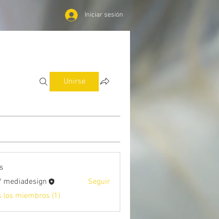
Iniciar sesión
Unirse
s
 mediadesign
Seguir
s los miembros (1)