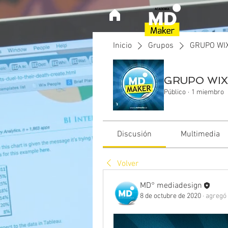
Inicio
Grupos
GRUPO WI
GRUPO WIX
Público
·
1 miembro
Discusión
Multimedia
Volver
MD° mediadesign
8 de octubre de 2020
·
agregó 